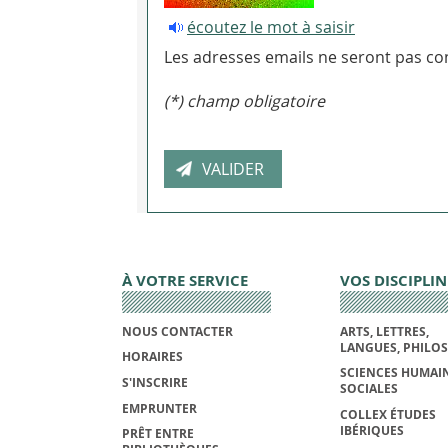
écoutez le mot à saisir
Les adresses emails ne seront pas con
(*) champ obligatoire
À VOTRE SERVICE
VOS DISCIPLIN
NOUS CONTACTER
ARTS, LETTRES,
LANGUES, PHILO
HORAIRES
SCIENCES HUMAIN
S'INSCRIRE
SOCIALES
EMPRUNTER
COLLEX ÉTUDES
IBÉRIQUES
PRÊT ENTRE