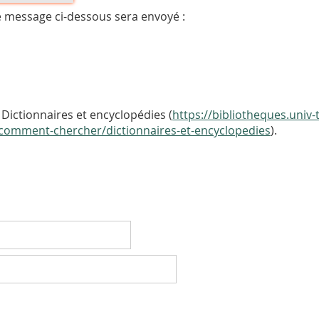
e message ci-dessous sera envoyé :
Dictionnaires et encyclopédies (
https://bibliotheques.univ-t
/comment-chercher/dictionnaires-et-encyclopedies
).