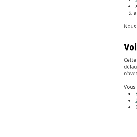
5, 
Nous 
Voi
Cette
défau
n’ave
Vous 