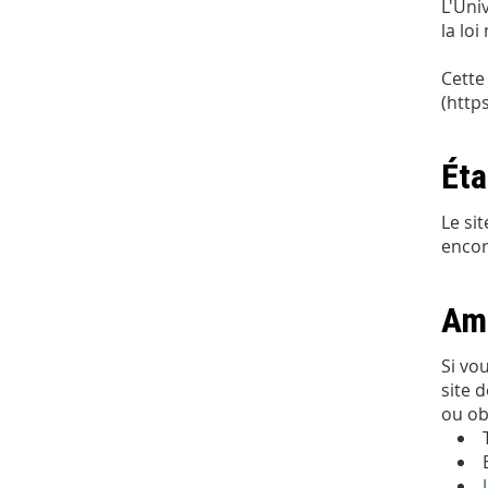
L'Uni
la loi
Cette
(https
Éta
Le si
encor
Amé
Si vo
site 
ou ob