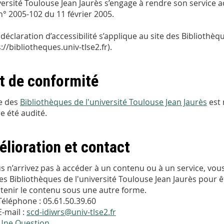
versité Toulouse Jean Jaurès s’engage à rendre son service a
 n° 2005-102 du 11 février 2005.
 déclaration d’accessibilité s’applique au site des Bibliothèq
://bibliotheques.univ-tlse2.fr).
t de conformité
te des
Bibliothèques de l'université Toulouse Jean Jaurès
est 
e été audité.
lioration et contact
us n’arrivez pas à accéder à un contenu ou à un service, vo
des Bibliothèques de l'université Toulouse Jean Jaurès pour ê
tenir le contenu sous une autre forme.
Téléphone : 05.61.50.39.60
E-mail :
scd-idiwrs@univ-tlse2.fr
Une Question