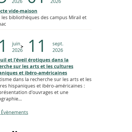
2026
2026
ecte vide-maison
 les bibliothèques des campus Mirail et
nac
1
11
juin
sept.
2026
2026
uil et l'éveil érotiques dans la
rche sur les arts et les cultures
aniques et ibéro-américaines
tisme dans la recherche sur les arts et les
res hispaniques et ibéro-américaines :
présentation d'ouvrages et une
ographie...
és Évènements