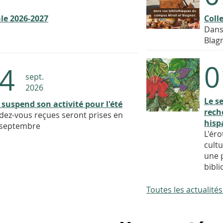
le 2026-2027
Coll
Dans
Blag
0
4
sept.
2026
Le se
 suspend son activité pour l'été
reche
ez-vous reçues seront prises en
hisp
4 septembre
L'éro
cultu
une 
bibli
Toutes les actualit