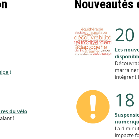
on
Nouveautés e
20
Les nouve
disponibl
Découvrabi
marrainer.
ipel)
intègrent 
18
ures du vélo
Suspensi
lant !
numériqu
La diminut
impacte fo