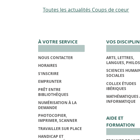
Toutes les actualités Coups de coeur
À VOTRE SERVICE
VOS DISCIPLIN
NOUS CONTACTER
ARTS, LETTRES,
LANGUES, PHILO
HORAIRES
SCIENCES HUMAIN
S'INSCRIRE
SOCIALES
EMPRUNTER
COLLEX ÉTUDES
IBÉRIQUES
PRÊT ENTRE
BIBLIOTHÈQUES
MATHÉMATIQUES 
INFORMATIQUE
NUMÉRISATION À LA
DEMANDE
PHOTOCOPIER,
AIDE ET
IMPRIMER, SCANNER
FORMATION
TRAVAILLER SUR PLACE
HANDICAP ET