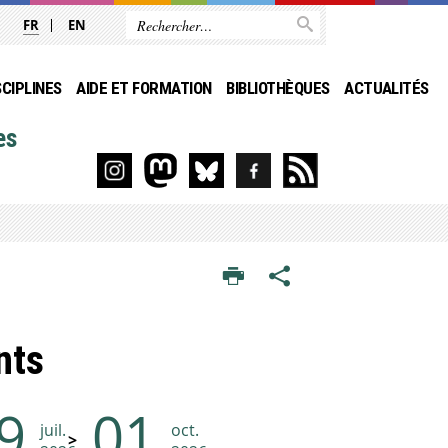
FR
EN
SCIPLINES
AIDE ET FORMATION
BIBLIOTHÈQUES
ACTUALITÉS
es
nts
9
01
juil.
oct.