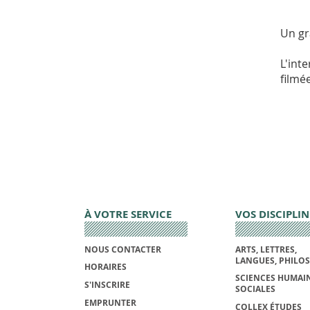
Un gr
L'int
filmé
À VOTRE SERVICE
VOS DISCIPLIN
NOUS CONTACTER
ARTS, LETTRES,
LANGUES, PHILO
HORAIRES
SCIENCES HUMAIN
S'INSCRIRE
SOCIALES
EMPRUNTER
COLLEX ÉTUDES