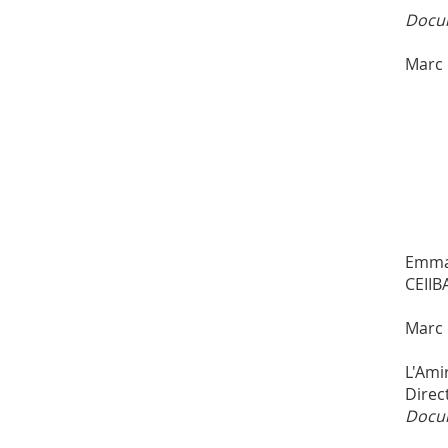
Docum
Marc 
Emma
CEIIB
Marc 
L'Ami
Direc
Docum