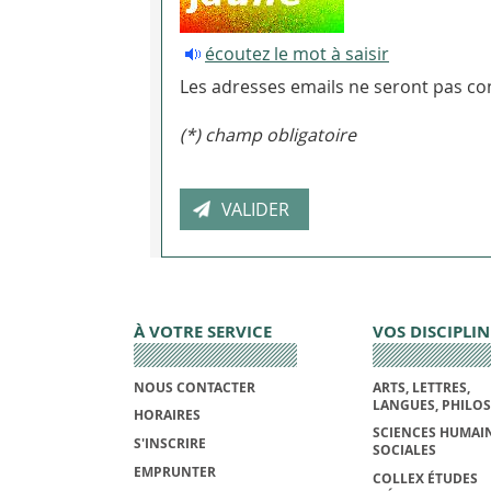
écoutez le mot à saisir
Les adresses emails ne seront pas con
(*) champ obligatoire
À VOTRE SERVICE
VOS DISCIPLIN
NOUS CONTACTER
ARTS, LETTRES,
LANGUES, PHILO
HORAIRES
SCIENCES HUMAIN
S'INSCRIRE
SOCIALES
EMPRUNTER
COLLEX ÉTUDES