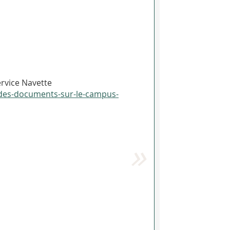
rvice Navette
e-des-documents-sur-le-campus-