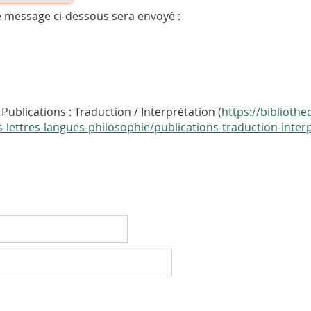
e message ci-dessous sera envoyé :
ublications : Traduction / Interprétation (
https://bibliothe
s-lettres-langues-philosophie/publications-traduction-inter