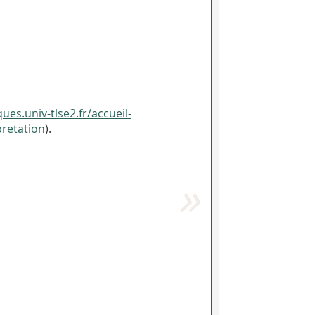
ques.univ-tlse2.fr/accueil-
pretation
).