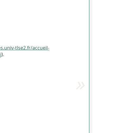
s.univ-tlse2.fr/accueil-
j
).