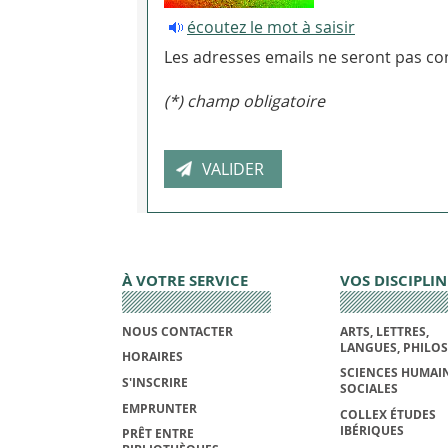
écoutez le mot à saisir
Les adresses emails ne seront pas con
(*) champ obligatoire
À VOTRE SERVICE
VOS DISCIPLIN
NOUS CONTACTER
ARTS, LETTRES,
LANGUES, PHILO
HORAIRES
SCIENCES HUMAIN
S'INSCRIRE
SOCIALES
EMPRUNTER
COLLEX ÉTUDES
IBÉRIQUES
PRÊT ENTRE