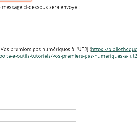
e message ci-dessous sera envoyé :
Vos premiers pas numériques à l'UT2J (
https://bibliotheque
boite-a-outils-tutoriels/vos-premiers-pas-numeriques-a-lut2