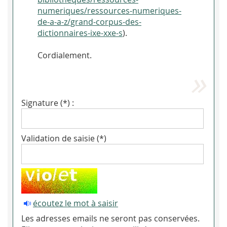
numeriques/ressources-numeriques-
de-a-a-z/grand-corpus-des-
dictionnaires-ixe-xxe-s
).
Cordialement.
Signature (*) :
Validation de saisie (*)
écoutez le mot à saisir
Les adresses emails ne seront pas conservées.