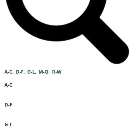
A-C
,
D-F
,
G-L
,
M-Q
,
R-W
A-C
D-F
G-L