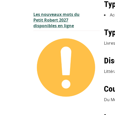
Typ
Les nouveaux mots du
Ac
Petit Robert 2027
disponibles en ligne
Typ
Livre
Dis
Litté
Cou
Du Mo