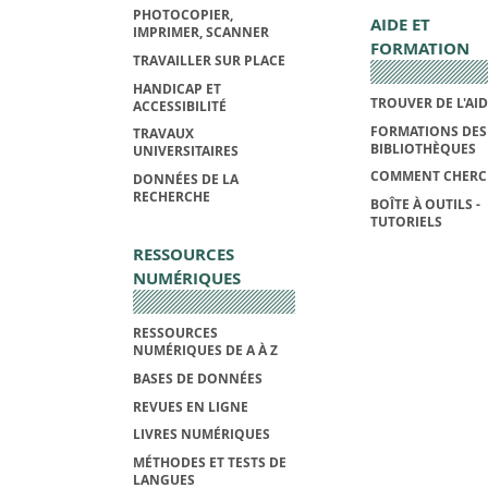
PHOTOCOPIER,
AIDE ET
IMPRIMER, SCANNER
FORMATION
TRAVAILLER SUR PLACE
HANDICAP ET
TROUVER DE L'AI
ACCESSIBILITÉ
FORMATIONS DES
TRAVAUX
BIBLIOTHÈQUES
UNIVERSITAIRES
COMMENT CHERC
DONNÉES DE LA
RECHERCHE
BOÎTE À OUTILS -
TUTORIELS
RESSOURCES
NUMÉRIQUES
RESSOURCES
NUMÉRIQUES DE A À Z
BASES DE DONNÉES
REVUES EN LIGNE
LIVRES NUMÉRIQUES
MÉTHODES ET TESTS DE
LANGUES