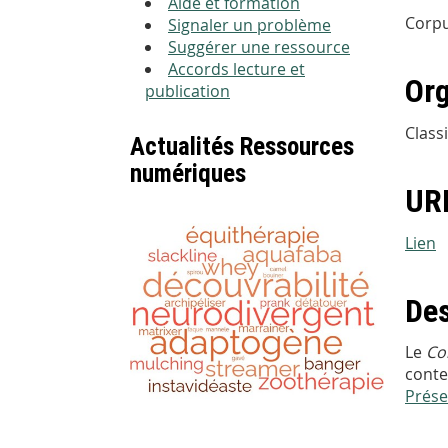
Aide et formation
Corpu
Signaler un problème
Suggérer une ressource
Accords lecture et
Org
publication
Class
Actualités Ressources
numériques
URL
Lien
Des
Le
Cor
conte
Prése