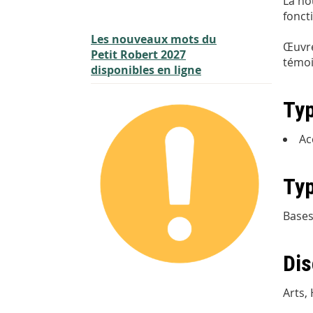
La no
fonct
Les nouveaux mots du
Œuvre
Petit Robert 2027
témoi
disponibles en ligne
Typ
Ac
Typ
Bases
Dis
Arts,