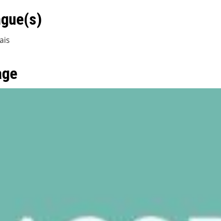
gue(s)
ais
age