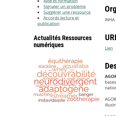
Aide et formation
Signaler un problème
Org
Suggérer une ressource
Accords lecture et
INHA
publication
URL
Actualités Ressources
numériques
Lien
Des
AGO
bases
nation
AGORH
illus