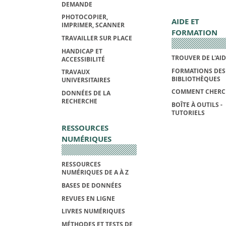
DEMANDE
PHOTOCOPIER,
AIDE ET
IMPRIMER, SCANNER
FORMATION
TRAVAILLER SUR PLACE
HANDICAP ET
TROUVER DE L'AI
ACCESSIBILITÉ
FORMATIONS DES
TRAVAUX
BIBLIOTHÈQUES
UNIVERSITAIRES
COMMENT CHERC
DONNÉES DE LA
RECHERCHE
BOÎTE À OUTILS -
TUTORIELS
RESSOURCES
NUMÉRIQUES
RESSOURCES
NUMÉRIQUES DE A À Z
BASES DE DONNÉES
REVUES EN LIGNE
LIVRES NUMÉRIQUES
MÉTHODES ET TESTS DE