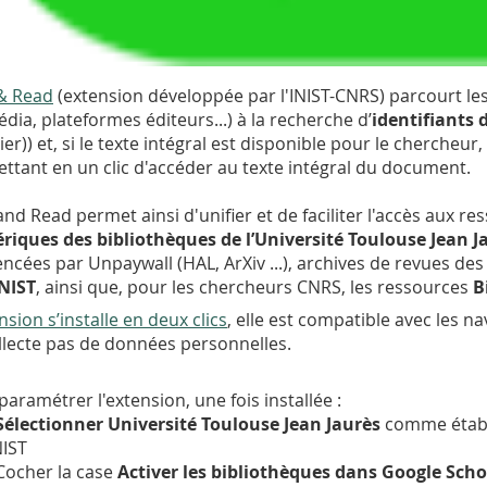
 & Read
(extension développée par l'INIST-CNRS) parcourt les
édia, plateformes éditeurs...) à la recherche d’
identifiants
ier)) et, si le texte intégral est disponible pour le chercheu
ttant en un clic d'accéder au texte intégral du document.
 and Read permet ainsi d'unifier et de faciliter l'accès aux r
riques des bibliothèques
de l’Université Toulouse Jean J
encées par Unpaywall (HAL, ArXiv ...), archives de revues d
NIST
, ainsi que, pour les chercheurs CNRS, les ressources
B
nsion s’installe en deux clics
, elle est compatible avec les na
llecte pas de données personnelles.
paramétrer l'extension, une fois installée :
Sélectionner Université Toulouse Jean Jaurès
comme établ
IST
Cocher la case
Activer les bibliothèques dans Google Scho