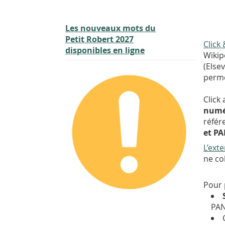
Les nouveaux mots du
Petit Robert 2027
Click
disponibles en ligne
Wikip
(Elsev
perme
Click
numé
référ
et PA
L’exte
ne co
Pour 
PAN