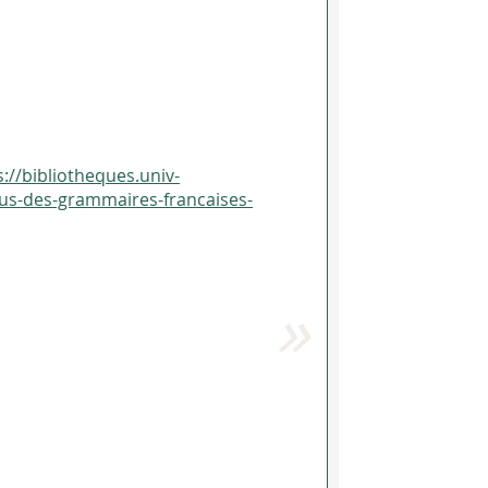
s://bibliotheques.univ-
pus-des-grammaires-francaises-