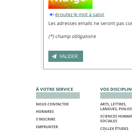
écoutez le mot à saisir
Les adresses emails ne seront pas con
(*) champ obligatoire
À VOTRE SERVICE
VOS DISCIPLIN
NOUS CONTACTER
ARTS, LETTRES,
LANGUES, PHILO
HORAIRES
SCIENCES HUMAIN
S'INSCRIRE
SOCIALES
EMPRUNTER
COLLEX ÉTUDES