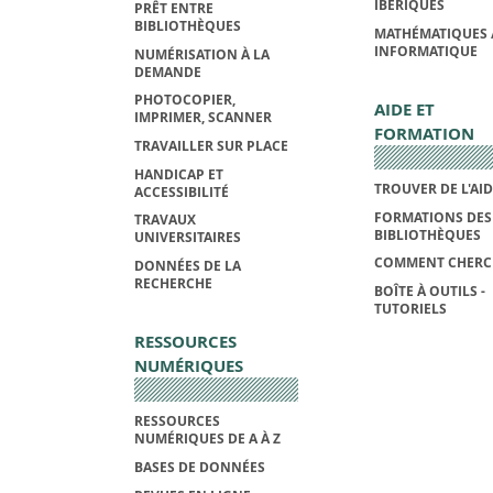
IBÉRIQUES
PRÊT ENTRE
BIBLIOTHÈQUES
MATHÉMATIQUES 
INFORMATIQUE
NUMÉRISATION À LA
DEMANDE
PHOTOCOPIER,
AIDE ET
IMPRIMER, SCANNER
FORMATION
TRAVAILLER SUR PLACE
HANDICAP ET
TROUVER DE L'AI
ACCESSIBILITÉ
FORMATIONS DES
TRAVAUX
BIBLIOTHÈQUES
UNIVERSITAIRES
COMMENT CHERC
DONNÉES DE LA
RECHERCHE
BOÎTE À OUTILS -
TUTORIELS
RESSOURCES
NUMÉRIQUES
RESSOURCES
NUMÉRIQUES DE A À Z
BASES DE DONNÉES